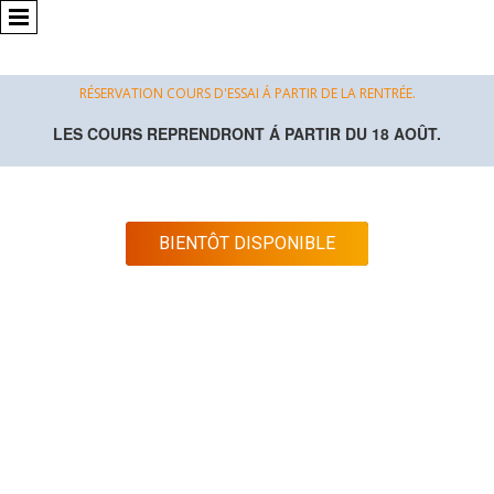
RÉSERVATION COURS D'ESSAI Á PARTIR DE LA RENTRÉE.
LES COURS REPRENDRONT Á PARTIR DU 18 AOÛT.
BIENTÔT DISPONIBLE